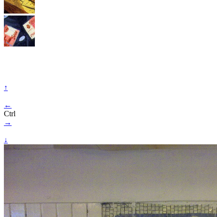
↑
←
Ctrl
→
↓