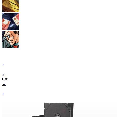
↑
←
Ctrl
→
↓