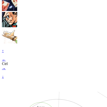
↑
←
Ctrl
→
↓