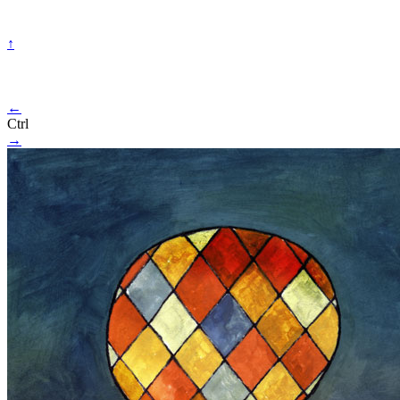
↑
←
Ctrl
→