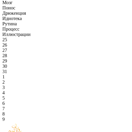
Мозг
Понос
Дрюкенция
Идиотека
Рутина
Процесс
Иллюстрации
25
26
27
28
29
30
31
1
2
3
4
5
6
7
8
9