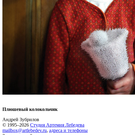
Плюшевый колокольчик
Андрей Зубрилов
© 1995–2026
Студия Артемия Лебедева
mailbox@artlebedev.ru
,
адреса и телефоны