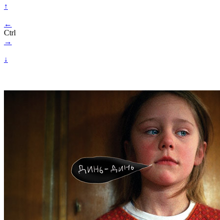
↑
←
Ctrl
→
↓