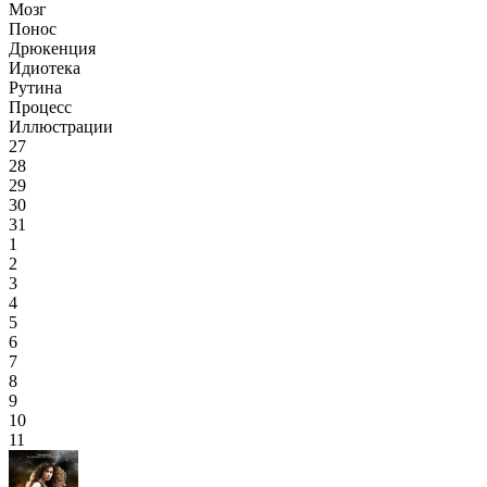
Мозг
Понос
Дрюкенция
Идиотека
Рутина
Процесс
Иллюстрации
27
28
29
30
31
1
2
3
4
5
6
7
8
9
10
11