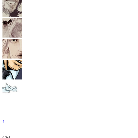
↑
←
Ctrl