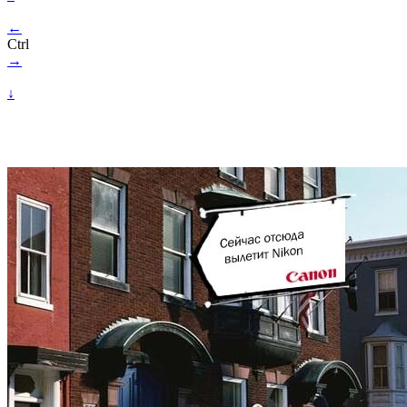
←
Ctrl
→
↓