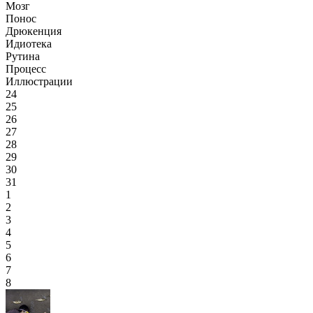
Мозг
Понос
Дрюкенция
Идиотека
Рутина
Процесс
Иллюстрации
24
25
26
27
28
29
30
31
1
2
3
4
5
6
7
8