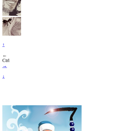
↑
←
Ctrl
→
↓