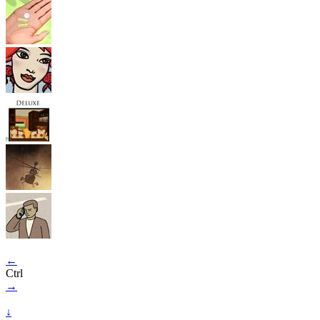
←
Ctrl
→
↓