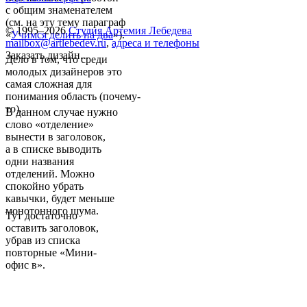
с общим знаменателем
(см. на эту тему параграф
© 1995–2026
Студия Артемия Лебедева
«
Учимся делить на два
»).
mailbox@artlebedev.ru
,
адреса и телефоны
Заказать дизайн...
Дело в том, что среди
молодых дизайнеров это
самая сложная для
понимания область (почему-
то).
В данном случае нужно
слово «отделение»
вынести в заголовок,
а в списке выводить
одни названия
отделений. Можно
спокойно убрать
кавычки, будет меньше
монотонного шума.
Тут достаточно
оставить заголовок,
убрав из списка
повторные «Мини-
офис в».