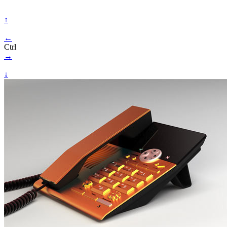
↑
←
Ctrl
→
↓