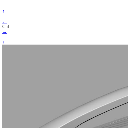
↑
←
Ctrl
→
↓