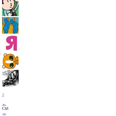
↑
←
Ctrl
→