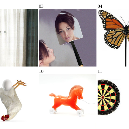
03
04
10
11