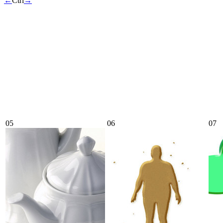
←
Ctrl
→
05
06
07