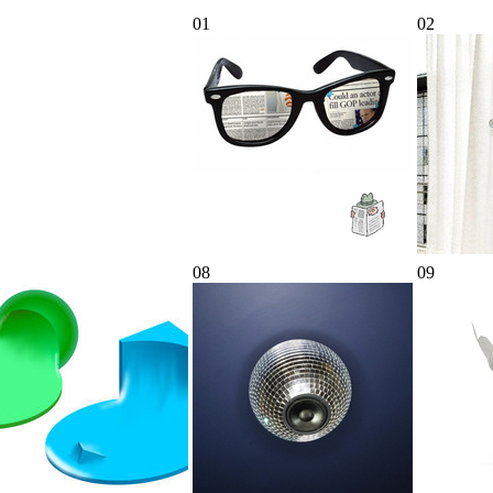
01
02
08
09