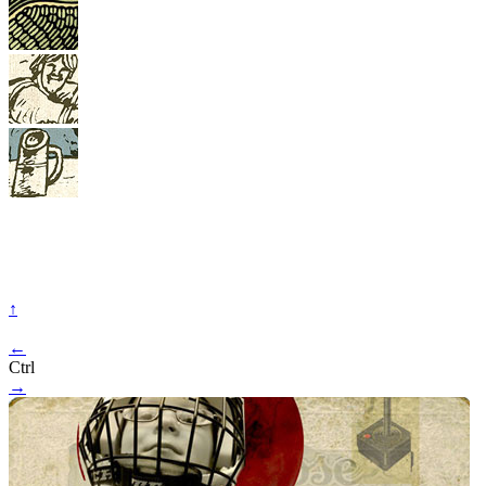
↑
←
Ctrl
→