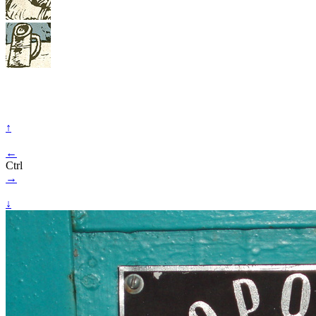
↑
←
Ctrl
→
↓