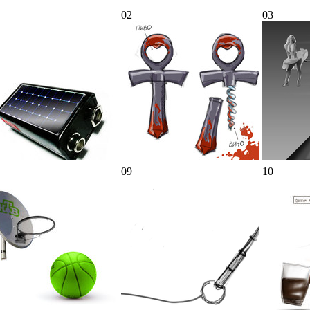
02
03
09
10