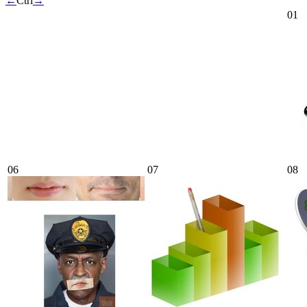
←
Ctrl
→
01
06
07
08