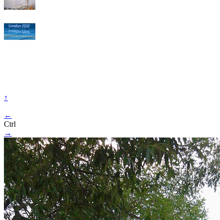
↑
←
Ctrl
→