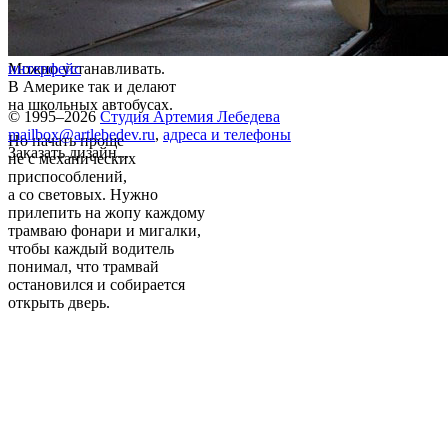
Можно устанавливать.
интерфейс
В Америке так и делают
на школьных автобусах.
© 1995–2026
Студия Артемия Лебедева
mailbox@artlebedev.ru
,
адреса и телефоны
Но начать проще
Заказать дизайн...
не с механических
приспособлений,
а со световых. Нужно
прилепить на жопу каждому
трамваю фонари и мигалки,
чтобы каждый водитель
понимал, что трамвай
остановился и собирается
открыть дверь.