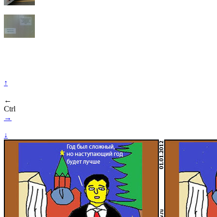
↑
←
Ctrl
→
↓