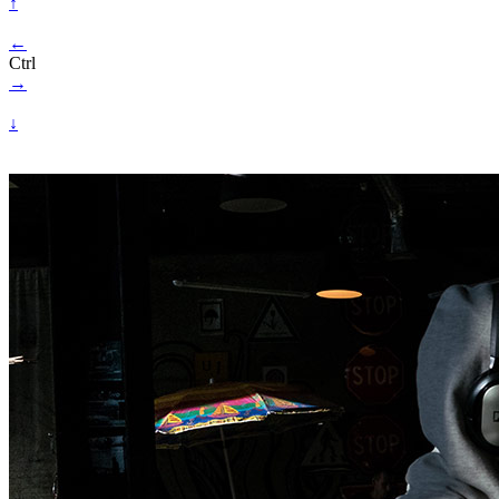
↑
←
Ctrl
→
↓