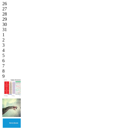
26
27
28
29
30
31
1
2
3
4
5
6
7
8
9