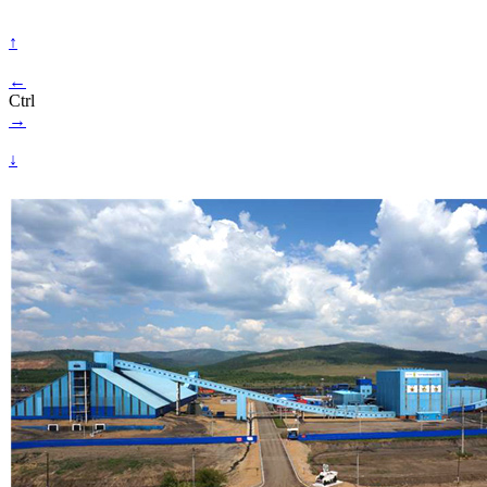
↑
←
Ctrl
→
↓