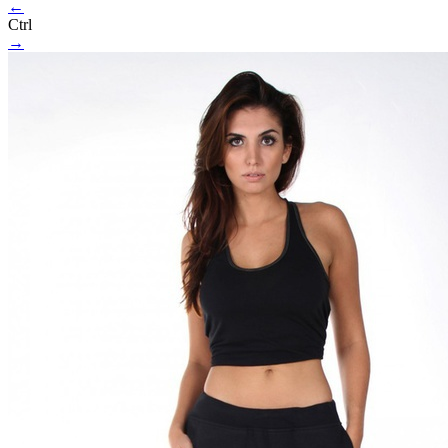
←
Ctrl
→