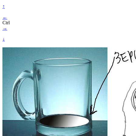
↑
←
Ctrl
→
↓