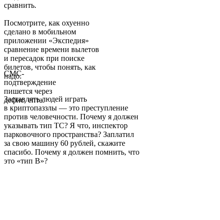
сравнить.
Посмотрите, как охуенно
сделано в мобильном
приложении «Экспедия»
сравнение времени вылетов
и пересадок при поиске
билетов, чтобы понять, как
СМС-
надо.
подтверждение
пишется через
Заставлять людей играть
дефис, епта.
в криптопаззлы — это преступление
против человечности. Почему я должен
указывать тип ТС? Я что, инспектор
парковочного пространства? Заплатил
за свою машину 60 рублей, скажите
спасибо. Почему я должен помнить, что
это «тип В»?