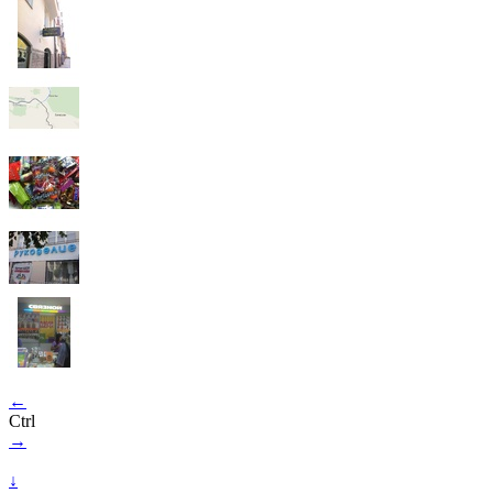
←
Ctrl
→
↓