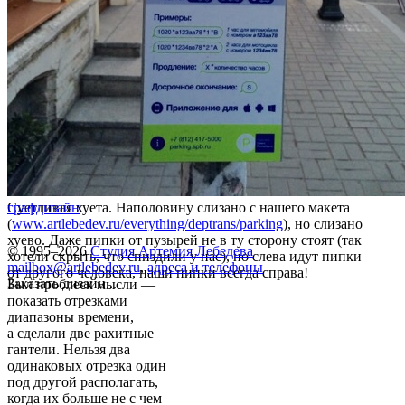
Суетливая хуета. Наполовину слизано с нашего макета
графдизайн
(
www.artlebedev.ru/everything/deptrans/parking
), но слизано
хуево. Даже пипки от пузырей не в ту сторону стоят (так
© 1995–2026
Студия Артемия Лебедева
хотели скрыть, что спиздили у нас), но слева идут пипки
mailbox@artlebedev.ru
,
адреса и телефоны
от другого человека, наши пипки всегда справа!
Заказать дизайн...
Был проблеск мысли —
показать отрезками
диапазоны времени,
а сделали две рахитные
гантели. Нельзя два
одинаковых отрезка один
под другой располагать,
когда их больше не с чем