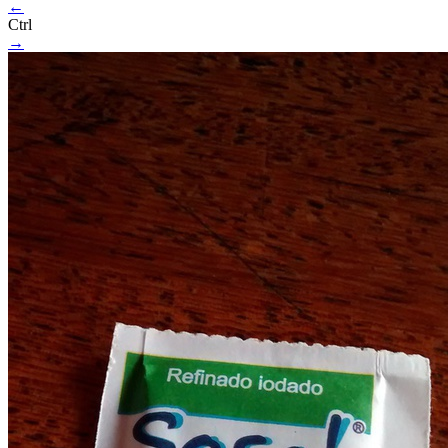
←
Ctrl
→