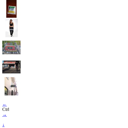
←
Ctrl
→
↓