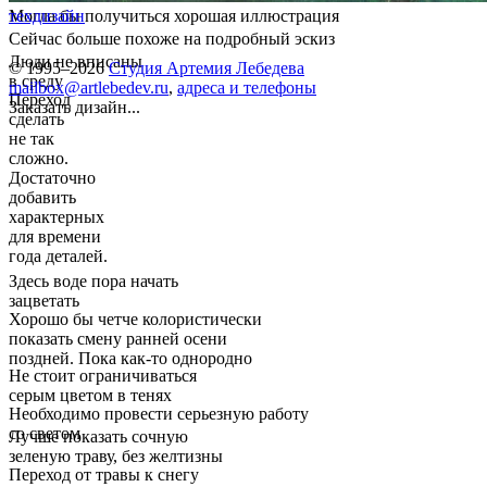
Могла бы получиться хорошая иллюстрация
техдизайн
Сейчас больше похоже на подробный эскиз
Люди не вписаны
© 1995–2026
Студия Артемия Лебедева
в среду
mailbox@artlebedev.ru
,
адреса и телефоны
Переход
Заказать дизайн...
сделать
не так
сложно.
Достаточно
добавить
характерных
для времени
года деталей.
Здесь воде пора начать
зацветать
Хорошо бы четче колористически
показать смену ранней осени
поздней. Пока как-то однородно
Не стоит ограничиваться
серым цветом в тенях
Необходимо провести серьезную работу
со светом
Лучше показать сочную
зеленую траву, без желтизны
Переход от травы к снегу