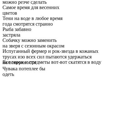
можно резче сделать
Самое время для весенних
цветов
Тени на воде в любое время
года смотрятся странно
Рыба забавно
застряла
Собачку можно заменить
на зверя с сезонным окрасом
Испуганный фермер и рок-звезда в кожаных
трусах изо всех сил пытаются удержаться
Все герои и предметы вот-вот скатятся в воду
на поверхности
Чувака потеплее бы
одеть