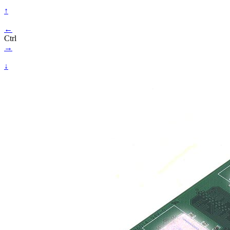
↑
←
Ctrl
→
↓