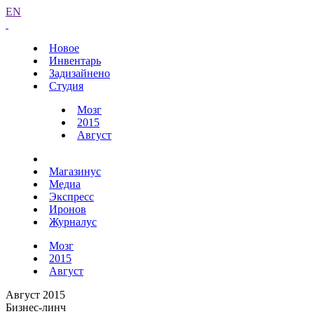
EN
Новое
Инвентарь
Задизайнено
Студия
Мозг
2015
Август
Магазинус
Медиа
Экспресс
Иронов
Журналус
Мозг
2015
Август
Август 2015
Бизнес-линч