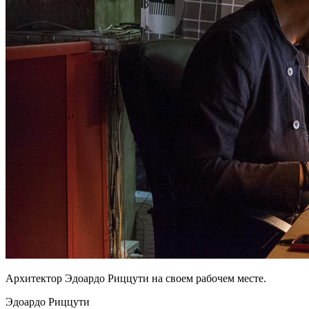
Архитектор Эдоардо Риццути на своем рабочем месте.
Эдоардо Риццути