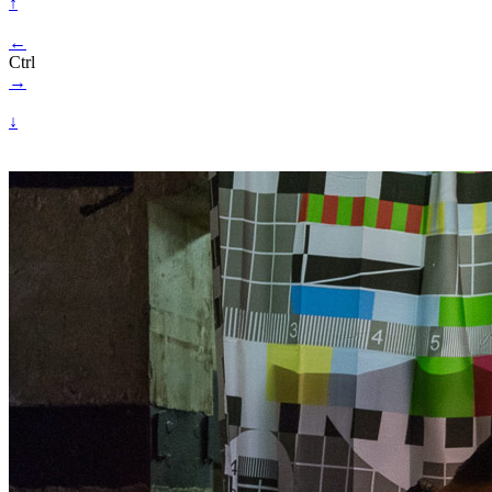
↑
←
Ctrl
→
↓