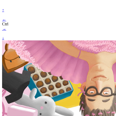
↑
←
Ctrl
→
↓