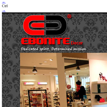
←
Ctrl
→