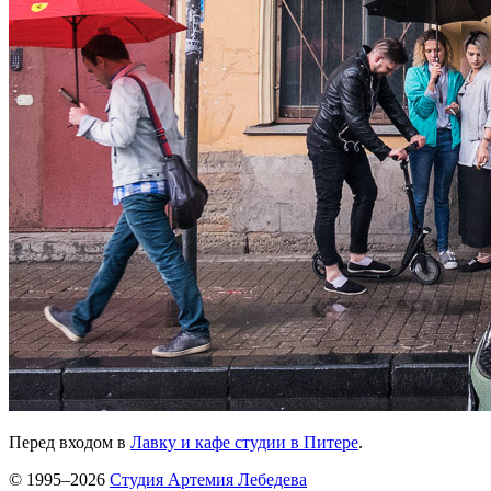
Перед входом в
Лавку и кафе студии в Питере
.
© 1995–2026
Студия Артемия Лебедева