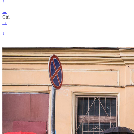
↑
←
Ctrl
→
↓