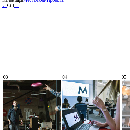
Календарь
Места
Люди
Проекты
←
Ctrl
→
03
04
05