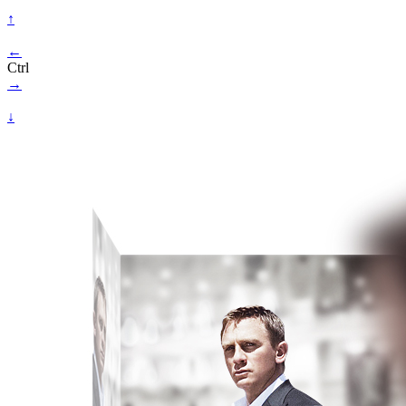
↑
←
Ctrl
→
↓