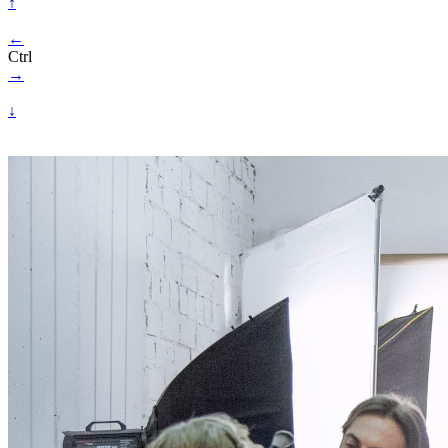
↑
←
Ctrl
→
↓