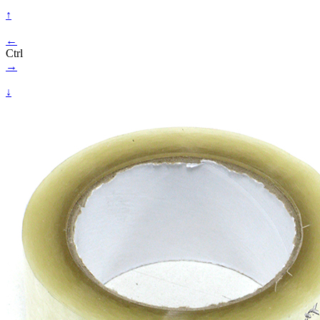
↑
←
Ctrl
→
↓