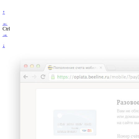
↑
←
Ctrl
→
↓