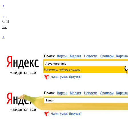
↑
←
Ctrl
→
↓