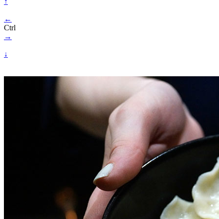
↑
←
Ctrl
→
↓