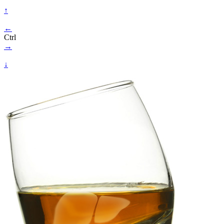
↑
←
Ctrl
→
↓