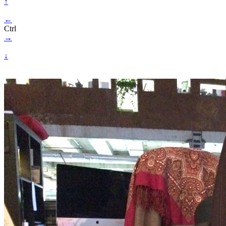
↑
←
Ctrl
→
↓