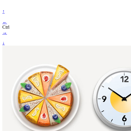
↑
←
Ctrl
→
↓