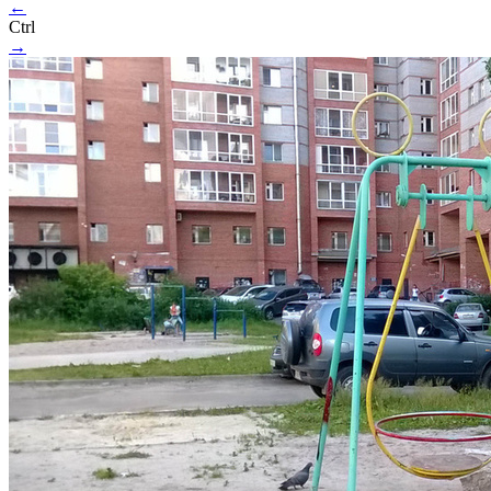
←
Ctrl
→