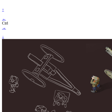
↑
←
Ctrl
→
↓