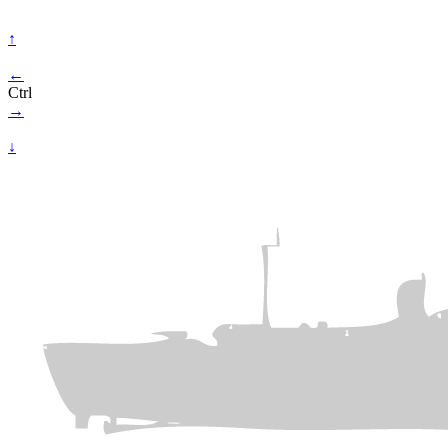
↑
←
Ctrl
→
↓