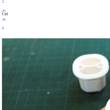
↑
←
Ctrl
→
↓