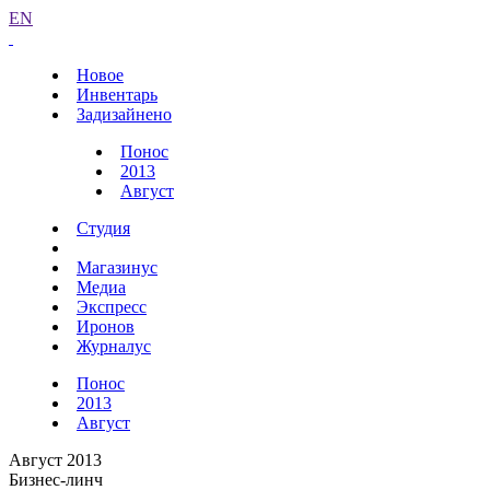
EN
Новое
Инвентарь
Задизайнено
Понос
2013
Август
Студия
Магазинус
Медиа
Экспресс
Иронов
Журналус
Понос
2013
Август
Август 2013
Бизнес-линч